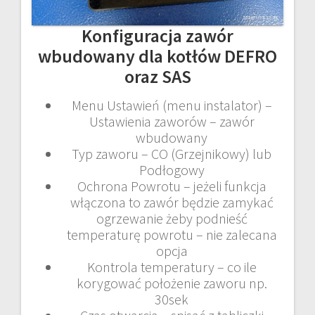
Konfiguracja zawór
wbudowany dla kotłów DEFRO
oraz SAS
Menu Ustawień (menu instalator) –
Ustawienia zaworów – zawór
wbudowany
Typ zaworu – CO (Grzejnikowy) lub
Podłogowy
Ochrona Powrotu – jeżeli funkcja
włączona to zawór będzie zamykać
ogrzewanie żeby podnieść
temperaturę powrotu – nie zalecana
opcja
Kontrola temperatury – co ile
korygować położenie zaworu np.
30sek