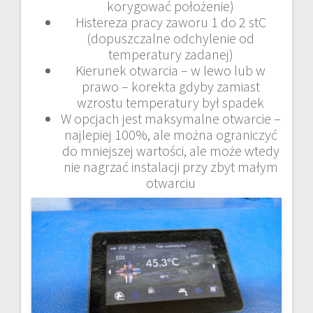
korygować położenie)
Histereza pracy zaworu 1 do 2 stC
(dopuszczalne odchylenie od
temperatury zadanej)
Kierunek otwarcia – w lewo lub w
prawo – korekta gdyby zamiast
wzrostu temperatury był spadek
W opcjach jest maksymalne otwarcie –
najlepiej 100%, ale można ograniczyć
do mniejszej wartości, ale może wtedy
nie nagrzać instalacji przy zbyt małym
otwarciu