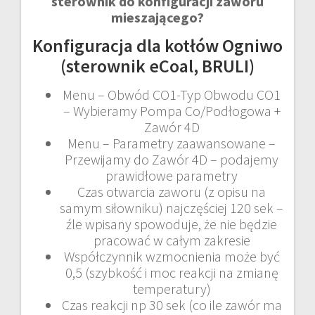
sterownik do konfiguracji zaworu
mieszającego?
Konfiguracja dla kotłów Ogniwo
(sterownik eCoal, BRULI)
Menu – Obwód CO1-Typ Obwodu CO1
– Wybieramy Pompa Co/Podłogowa +
Zawór 4D
Menu – Parametry zaawansowane –
Przewijamy do Zawór 4D – podajemy
prawidłowe parametry
Czas otwarcia zaworu (z opisu na
samym siłowniku) najczęściej 120 sek –
źle wpisany spowoduje, że nie będzie
pracować w całym zakresie
Współczynnik wzmocnienia może być
0,5 (szybkość i moc reakcji na zmianę
temperatury)
Czas reakcji np 30 sek (co ile zawór ma