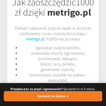
Jak zaoszczędzić1000
zł dzięki
metrigo.pl
Zamiast zapisywać zużycie opału w zeszycie,
użytkownicy coraz częściej korzystają z
metrigo.pl
. Platforma pozwala:
zapisywać zużycie pelletu,
analizować koszty ogrzewania,
porównywać miesiące,
śledzić ceny pelletu,
generować raporty,
kontrolować wydatki na paliwo i
samochód,
otrzymywać przypomnienia o wymianie
Przepłacasz za prąd i ogrzewanie?
Sprawdź to w 5 minut.
oleju i filtrów.
Sprawdź za darmo →
Wielu użytkowników dzięki analizie spalania
oszczędza
nawet ponad 1000 zł rocznie
.