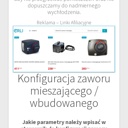
dopuszczamy do nadmiernego
wychłodzenia.
Reklama – Linki Afiliacyjne
Konfiguracja zaworu
mieszającego /
wbudowanego
Jakie parametry należy wpisać w