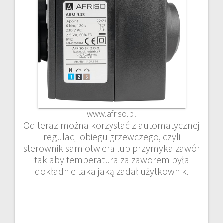
www.afriso.pl
Od teraz można korzystać z automatycznej
regulacji obiegu grzewczego, czyli
sterownik sam otwiera lub przymyka zawór
tak aby temperatura za zaworem była
dokładnie taka jaką zadał użytkownik.