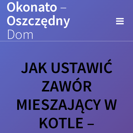
Okonato
–
Przejdź
do
Oszczędny
treści
Dom
JAK USTAWIĆ
ZAWÓR
MIESZAJĄCY W
KOTLE –