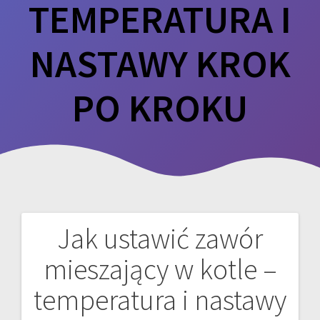
TEMPERATURA I
NASTAWY KROK
PO KROKU
Jak ustawić zawór
Nawigacja
mieszający w kotle –
wpisu
temperatura i nastawy