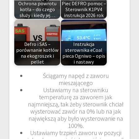
Ochrona powrotu
Piec DEFRO pomoc –
kotła – do czego
Sterownik K1PV4
służy i kiedy jej…
instrukcja 2026 rok
Defro i SAS –
Instrukcja
porównanie kotłów
sterownika eCoal
na ekogroszek i
pieca Ogniwo – opis
pellet
i nastawy
Ściągamy napęd z zaworu
mieszającego
Ustawiamy na sterowniku
temperaturę za zaworem jak
najmniejszą, tak żeby sterownik chciał
wysterować zawór na 0% lub na jak
największą aby było wysterowanie na
100%.
Ustawiamy trzpień zaworu w pozycji