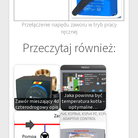
Przełączenie napędu zaworu w tryb pracy
ręcznej
Przeczytaj również:
Jaka powinna być
Zawór mieszający 4d
temperatura kotła –
czterodrogowy opis
optymalne…