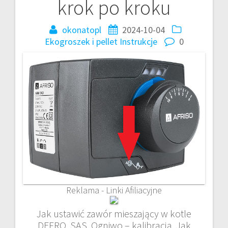
krok po kroku
okonatopl
2024-10-04
Ekogroszek i pellet
Instrukcje
0
Reklama - Linki Afiliacyjne
Jak ustawić zawór mieszający w kotle
DEFRO, SAS, Ogniwo – kalibracja. Jak