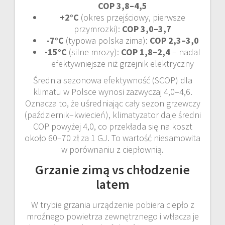
COP 3,8–4,5
+2°C
(okres przejściowy, pierwsze
przymrozki):
COP 3,0–3,7
-7°C
(typowa polska zima):
COP 2,3–3,0
-15°C
(silne mrozy):
COP 1,8–2,4
– nadal
efektywniejsze niż grzejnik elektryczny
Średnia sezonowa efektywność (SCOP) dla
klimatu w Polsce wynosi zazwyczaj 4,0–4,6.
Oznacza to, że uśredniając cały sezon grzewczy
(październik–kwiecień), klimatyzator daje średni
COP powyżej 4,0, co przekłada się na koszt
około 60–70 zł za 1 GJ. To wartość niesamowita
w porównaniu z ciepłownią.
Grzanie zimą vs chłodzenie
latem
W trybie grzania urządzenie pobiera ciepło z
mroźnego powietrza zewnętrznego i wtłacza je