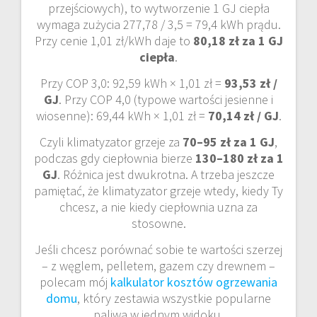
przejściowych), to wytworzenie 1 GJ ciepła
wymaga zużycia 277,78 / 3,5 = 79,4 kWh prądu.
Przy cenie 1,01 zł/kWh daje to
80,18 zł za 1 GJ
ciepła
.
Przy COP 3,0: 92,59 kWh × 1,01 zł =
93,53 zł /
GJ
. Przy COP 4,0 (typowe wartości jesienne i
wiosenne): 69,44 kWh × 1,01 zł =
70,14 zł / GJ
.
Czyli klimatyzator grzeje za
70–95 zł za 1 GJ
,
podczas gdy ciepłownia bierze
130–180 zł za 1
GJ
. Różnica jest dwukrotna. A trzeba jeszcze
pamiętać, że klimatyzator grzeje wtedy, kiedy Ty
chcesz, a nie kiedy ciepłownia uzna za
stosowne.
Jeśli chcesz porównać sobie te wartości szerzej
– z węglem, pelletem, gazem czy drewnem –
polecam mój
kalkulator kosztów ogrzewania
domu
, który zestawia wszystkie popularne
paliwa w jednym widoku.