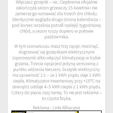
Włączasz grzejnik – nic. Ciepłownia oficjalnie
zakończyła sezon grzewczy 15 kwietnia i nie
zamierza go wznawiać dla trzech dni chłodu.
Identycznie wygląda druga strona kalendarza –
pod koniec września potrafi nadejść tygodniowy
chłód, a sezon ruszy dopiero w połowie
października.
W tym scenariuszu masz trzy opcje: marznąć,
dogrzewać się grzejnikami elektrycznymi
(oporowymi) albo włączyć klimatyzację w trybie
grzania. Trzecia opcja jest jedyną sensowną z
punktu widzenia kieszeni. Grzejnik elektryczny
ma sprawność 1:1 – za 1 kWh prądu daje 1 kWh
ciepła. Klimatyzator inwerterowy przy +10°C na
zewnątrz oddaje 4–5 kWh ciepła z 1 kWh prądu.
Cztery do pięciu razy taniej. To nie jest reklama –
to czysta fizyka.
Reklama - Linki Afiliacyjne