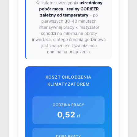
Kalkulator uwzględnia
uśredniony
pobór mocy
i
realny COP/EER
zależny od temperatury
– po
pierwszych 30–40 minutach
intensywnej pracy klimatyzator
schodzi na minimalne obroty
inwertera, dlatego średnia godzinowa
jest znacznie niższa niż moc
nominalna urządzenia.
KOSZT CHŁODZENIA
KLIMATYZATOREM
GODZINA PRACY
0,52
zł
DOBA PRACY