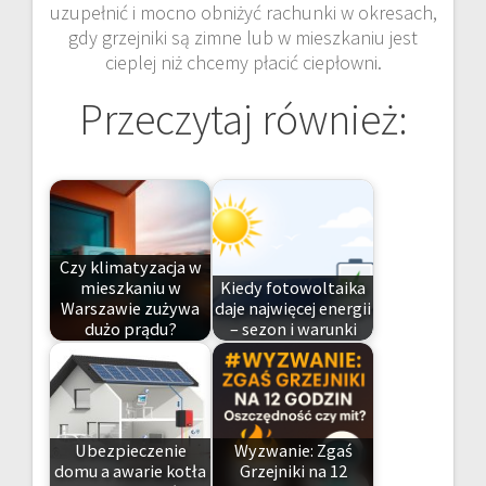
uzupełnić i mocno obniżyć rachunki w okresach,
gdy grzejniki są zimne lub w mieszkaniu jest
cieplej niż chcemy płacić ciepłowni.
Przeczytaj również:
Czy klimatyzacja w
mieszkaniu w
Kiedy fotowoltaika
Warszawie zużywa
daje najwięcej energii
dużo prądu?
– sezon i warunki
Ubezpieczenie
Wyzwanie: Zgaś
domu a awarie kotła
Grzejniki na 12