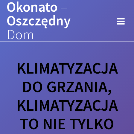
Okonato
–
Przejdź
do
Oszczędny
treści
Dom
KLIMATYZACJA
DO GRZANIA,
KLIMATYZACJA
TO NIE TYLKO