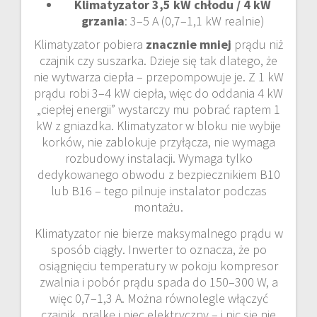
Klimatyzator 3,5 kW chłodu / 4 kW
grzania
: 3–5 A (0,7–1,1 kW realnie)
Klimatyzator pobiera
znacznie mniej
prądu niż
czajnik czy suszarka. Dzieje się tak dlatego, że
nie wytwarza ciepła – przepompowuje je. Z 1 kW
prądu robi 3–4 kW ciepła, więc do oddania 4 kW
„ciepłej energii” wystarczy mu pobrać raptem 1
kW z gniazdka. Klimatyzator w bloku nie wybije
korków, nie zablokuje przyłącza, nie wymaga
rozbudowy instalacji. Wymaga tylko
dedykowanego obwodu z bezpiecznikiem B10
lub B16 – tego pilnuje instalator podczas
montażu.
Klimatyzator nie bierze maksymalnego prądu w
sposób ciągły. Inwerter to oznacza, że po
osiągnięciu temperatury w pokoju kompresor
zwalnia i pobór prądu spada do 150–300 W, a
więc 0,7–1,3 A. Można równolegle włączyć
czajnik, pralkę i piec elektryczny – i nic się nie