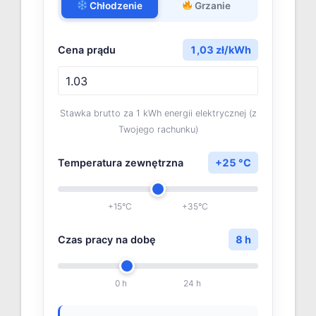
Chłodzenie
Grzanie
Cena prądu
1,03
zł/kWh
Stawka brutto za 1 kWh energii elektrycznej (z
Twojego rachunku)
Temperatura zewnętrzna
+25
°C
+15°C
+35°C
Czas pracy na dobę
8
h
0 h
24 h