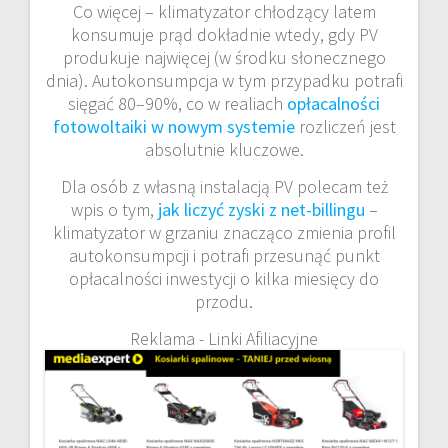
Co więcej – klimatyzator chłodzący latem
konsumuje prąd dokładnie wtedy, gdy PV
produkuje najwięcej (w środku słonecznego
dnia). Autokonsumpcja w tym przypadku potrafi
sięgać 80–90%, co w realiach
opłacalności
fotowoltaiki w nowym systemie
rozliczeń jest
absolutnie kluczowe.
Dla osób z własną instalacją PV polecam też
wpis o tym,
jak liczyć zyski z net-billingu
–
klimatyzator w grzaniu znacząco zmienia profil
autokonsumpcji i potrafi przesunąć punkt
opłacalności inwestycji o kilka miesięcy do
przodu.
Reklama - Linki Afiliacyjne