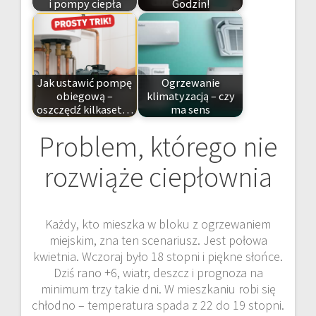
i pompy ciepła
Godzin!
Jak ustawić pompę
Ogrzewanie
obiegową –
klimatyzacją – czy
oszczędź kilkaset…
ma sens
Problem, którego nie
rozwiąże ciepłownia
Każdy, kto mieszka w bloku z ogrzewaniem
miejskim, zna ten scenariusz. Jest połowa
kwietnia. Wczoraj było 18 stopni i piękne słońce.
Dziś rano +6, wiatr, deszcz i prognoza na
minimum trzy takie dni. W mieszkaniu robi się
chłodno – temperatura spada z 22 do 19 stopni.