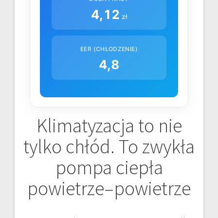
4,12
zł
EER (CHŁODZENIE)
4,8
Klimatyzacja to nie
tylko chłód. To zwykła
pompa ciepła
powietrze–powietrze