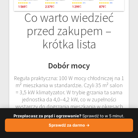
Co warto wiedzieć
przed zakupem –
krótka lista
Dobór mocy
Reguła praktyczna: 100 W mocy chłodniczej na 1
m² mieszkania w standardzie. Czyli 35 m² salon
= 3,5 kW klimatyzator. W trybie grzania ta sama
jednostka da 4,0–4,2 kW, co w zupełności
wystarczy do dogrzania mieszkania w okresach
przejściowych.
Przepłacasz za prąd i ogrzewanie?
Sprawdź to w 5 minut.
Czynnik chłodniczy
Sprawdź za darmo →