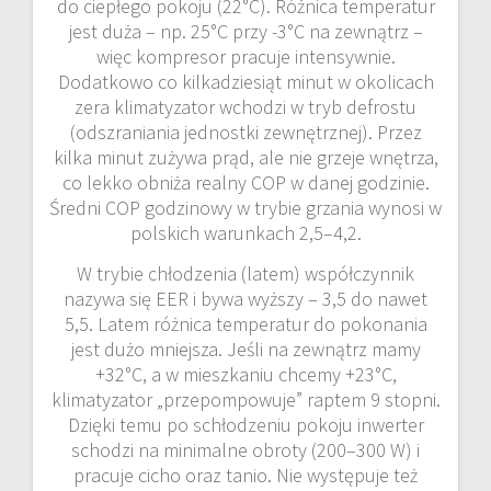
do ciepłego pokoju (22°C). Różnica temperatur
jest duża – np. 25°C przy -3°C na zewnątrz –
więc kompresor pracuje intensywnie.
Dodatkowo co kilkadziesiąt minut w okolicach
zera klimatyzator wchodzi w tryb defrostu
(odszraniania jednostki zewnętrznej). Przez
kilka minut zużywa prąd, ale nie grzeje wnętrza,
co lekko obniża realny COP w danej godzinie.
Średni COP godzinowy w trybie grzania wynosi w
polskich warunkach 2,5–4,2.
W trybie chłodzenia (latem) współczynnik
nazywa się EER i bywa wyższy – 3,5 do nawet
5,5. Latem różnica temperatur do pokonania
jest dużo mniejsza. Jeśli na zewnątrz mamy
+32°C, a w mieszkaniu chcemy +23°C,
klimatyzator „przepompowuje” raptem 9 stopni.
Dzięki temu po schłodzeniu pokoju inwerter
schodzi na minimalne obroty (200–300 W) i
pracuje cicho oraz tanio. Nie występuje też