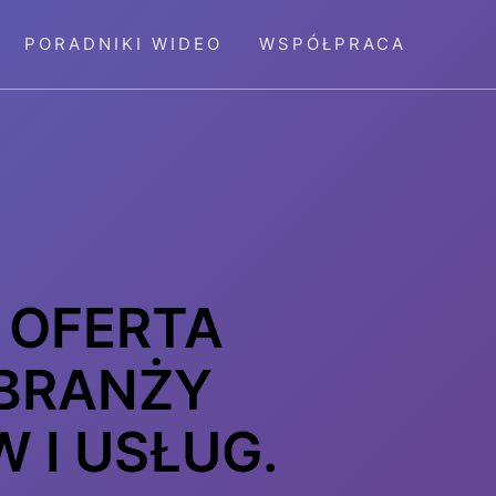
PORADNIKI WIDEO
WSPÓŁPRACA
 OFERTA
 BRANŻY
 I USŁUG.