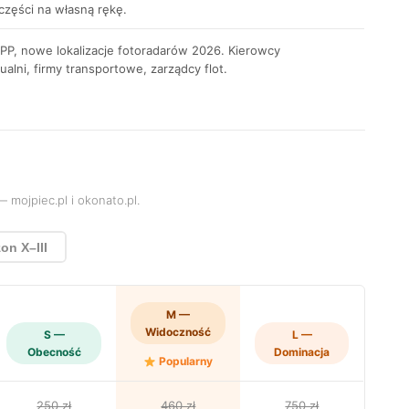
części na własną rękę.
P, nowe lokalizacje fotoradarów 2026. Kierowcy
ualni, firmy transportowe, zarządcy flot.
mojpiec.pl i okonato.pl.
on X–III
M —
Widoczność
S —
L —
Obecność
Dominacja
Popularny
250 zł
460 zł
750 zł