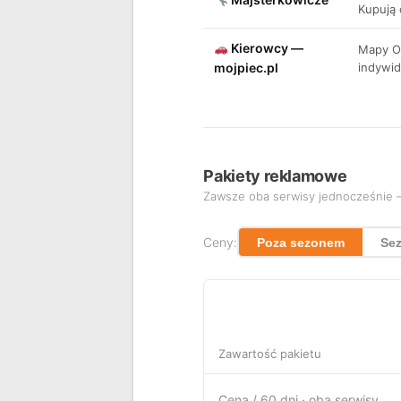
Kupują 
Kierowcy —
Mapy OP
mojpiec.pl
indywid
Pakiety reklamowe
Zawsze oba serwisy jednocześnie — 
Ceny:
Poza sezonem
Sez
Zawartość pakietu
Cena / 60 dni · oba serwisy