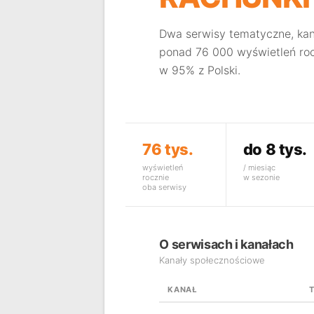
Dwa serwisy tematyczne, kan
ponad 76 000 wyświetleń roc
w 95% z Polski.
76 tys.
do 8 tys.
wyświetleń
/ miesiąc
rocznie
w sezonie
oba serwisy
O serwisach i kanałach
Kanały społecznościowe
KANAŁ