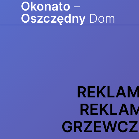
Okonato
–
Przejdź
do
Oszczędny
Dom
treści
REKLAM
REKLAM
GRZEWCZE