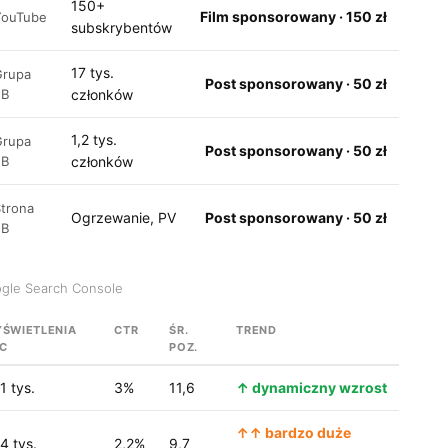
150+
Film sponsorowany · 150 zł
YouTube
subskrybentów
17 tys.
Grupa
Post sponsorowany · 50 zł
FB
członków
1,2 tys.
Grupa
Post sponsorowany · 50 zł
FB
członków
Strona
Ogrzewanie, PV
Post sponsorowany · 50 zł
FB
ogle Search Console
ŚWIETLENIA
CTR
ŚR.
TREND
C
POZ.
1 tys.
3%
11,6
↑ dynamiczny wzrost
↑↑ bardzo duże
4 tys.
2,2%
9,7