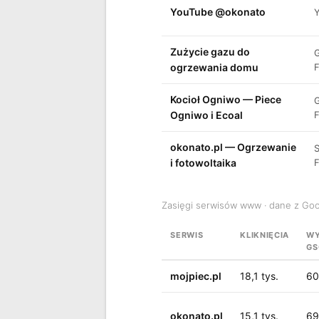
YouTube @okonato
Zużycie gazu do
ogrzewania domu
Kocioł Ogniwo — Piece
Ogniwo i Ecoal
okonato.pl — Ogrzewanie
i fotowoltaika
Zasięgi serwisów www · dane z Go
SERWIS
KLIKNIĘCIA
WY
GS
mojpiec.pl
18,1 tys.
60
okonato.pl
15,1 tys.
69