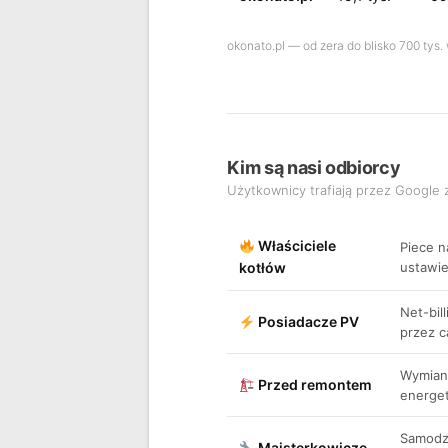
okonato.pl — od zera do blisko 700 tys
Kim są nasi odbiorcy
Użytkownicy trafiają przez Google
Właściciele
Piece n
kotłów
ustawie
Net-bil
Posiadacze PV
przez c
Wymian
Przed remontem
energet
Samodzi
Majsterkowicze