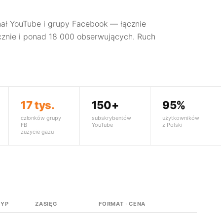
ał YouTube i grupy Facebook — łącznie
znie i ponad 18 000 obserwujących. Ruch
17 tys.
150+
95%
członków grupy
subskrybentów
użytkowników
FB
YouTube
z Polski
zużycie gazu
TYP
ZASIĘG
FORMAT · CENA