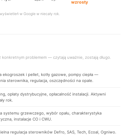
wzrosty
. wyświetleń w Google w niecały rok.
 z konkretnym problemem — czytają uważnie, zostają długo.
a ekogroszek i pellet, kotły gazowe, pompy ciepła —
nia sterownika, regulacja, oszczędności na opale.
ling, opłaty dystrybucyjne, opłacalność instalacji. Aktywni
ały rok.
a systemu grzewczego, wybór opału, charakterystyka
yczna, instalacje CO i CWU.
elna regulacja sterowników Defro, SAS, Tech, Ecoal, Ogniwo.