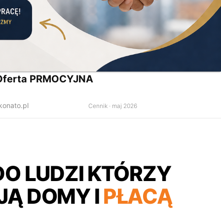
Oferta PRMOCYJNA
konato.pl
Cennik · maj 2026
DO LUDZI KTÓRZY
Ą DOMY I
PŁACĄ