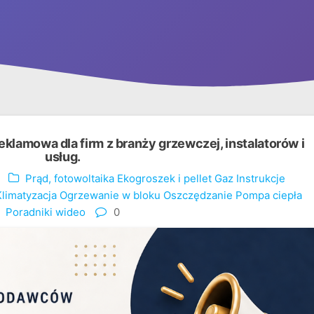
eklamowa dla firm z branży grzewczej, instalatorów i
usług.
Prąd, fotowoltaika
Ekogroszek i pellet
Gaz
Instrukcje
Klimatyzacja
Ogrzewanie w bloku
Oszczędzanie
Pompa ciepła
Poradniki wideo
0