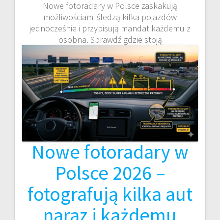
Nowe fotoradary w Polsce zaskakują
możliwościami śledzą kilka pojazdów
jednocześnie i przypisują mandat każdemu z
osobna. Sprawdź gdzie stoją
Nowe fotoradary w
Polsce 2026 –
fotografują kilka aut
naraz i każdemu