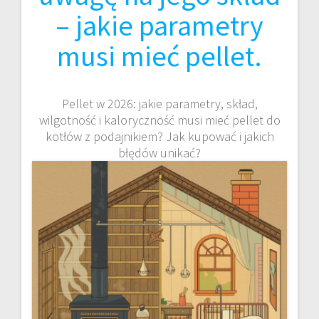
– jakie parametry
musi mieć pellet.
Pellet w 2026: jakie parametry, skład,
wilgotność i kaloryczność musi mieć pellet do
kotłów z podajnikiem? Jak kupować i jakich
błędów unikać?