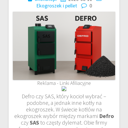
Ekogroszek i pellet
0
Reklama - Linki Afiliacyjne
Defro czy SAS, który kocioł wybrać –
podobne, a jednak inne kotły na
ekogroszek. W świecie kotłów na
ekogroszek wybór między markami
Defro
czy
SAS
to częsty dylemat. Obie firmy