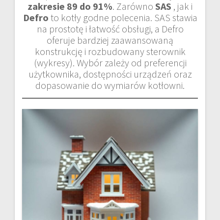
zakresie 89 do 91%
. Zarówno
SAS
, jak i
Defro
to kotły godne polecenia. SAS stawia
na prostotę i łatwość obsługi, a Defro
oferuje bardziej zaawansowaną
konstrukcję i rozbudowany sterownik
(wykresy). Wybór zależy od preferencji
użytkownika, dostępności urządzeń oraz
dopasowanie do wymiarów kotłowni.