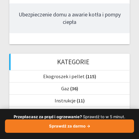
Ubezpieczenie domu a awarie kotła i pompy
ciepła
KATEGORIE
Ekogroszek i pellet
(115)
Gaz
(36)
Instrukcje
(11)
Kalkulatory – przydatne obliczenia
(17)
Przepłacasz za prąd i ogrzewanie?
Sprawdź to w 5 minut.
Klimatyzacja
(19)
Sprawdź za darmo →
Ogrzewanie inne
(30)