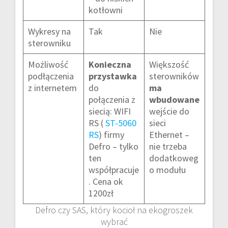
kotłowni
Wykresy na
Tak
Nie
sterowniku
Możliwość
Konieczna
Większość
podłączenia
przystawka
sterowników
z internetem
do
ma
połączenia z
wbudowane
siecią: WIFI
wejście do
RS (
ST-5060
sieci
RS
) firmy
Ethernet –
Defro – tylko
nie trzeba
ten
dodatkoweg
współpracuje
o modułu
. Cena ok
1200zł
Defro czy SAS, który kocioł na ekogroszek
wybrać