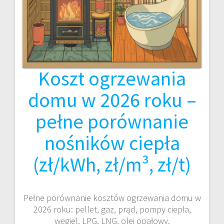
Koszt ogrzewania
domu w 2026 roku –
pełne porównanie
nośników ciepła
(zł/kWh, zł/m³, zł/t)
Pełne porównanie kosztów ogrzewania domu w
2026 roku: pellet, gaz, prąd, pompy ciepła,
węgiel, LPG, LNG, olej opałowy.