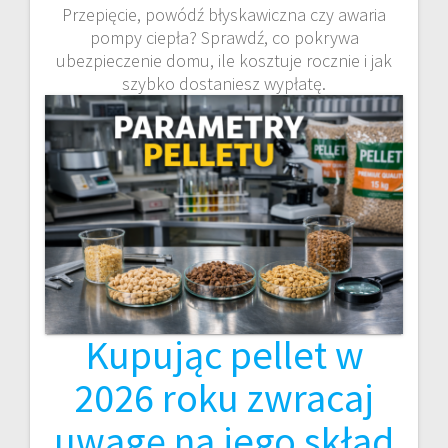
Przepięcie, powódź błyskawiczna czy awaria
pompy ciepła? Sprawdź, co pokrywa
ubezpieczenie domu, ile kosztuje rocznie i jak
szybko dostaniesz wypłatę.
Kupując pellet w
2026 roku zwracaj
uwagę na jego skład