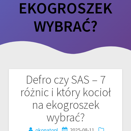
EKOGROSZEK
WYBRAĆ?
Defro czy SAS – 7
Nawigacja
różnic i który kocioł
wpisu
na ekogroszek
wybrać?
okonatopl
2025-08-11