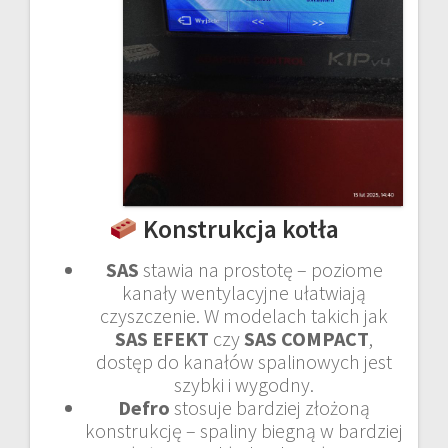
Konstrukcja kotła
SAS
stawia na prostotę – poziome
kanały wentylacyjne ułatwiają
czyszczenie. W modelach takich jak
SAS EFEKT
czy
SAS COMPACT
,
dostęp do kanałów spalinowych jest
szybki i wygodny.
Defro
stosuje bardziej złożoną
konstrukcję – spaliny biegną w bardziej