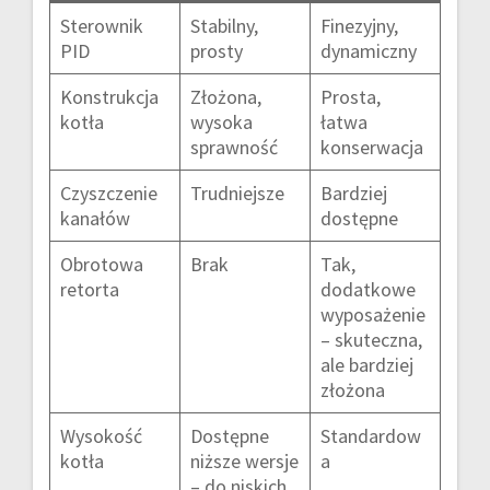
Sterownik
Stabilny,
Finezyjny,
PID
prosty
dynamiczny
Konstrukcja
Złożona,
Prosta,
kotła
wysoka
łatwa
sprawność
konserwacja
Czyszczenie
Trudniejsze
Bardziej
kanałów
dostępne
Obrotowa
Brak
Tak,
retorta
dodatkowe
wyposażenie
– skuteczna,
ale bardziej
złożona
Wysokość
Dostępne
Standardow
kotła
niższe wersje
a
– do niskich