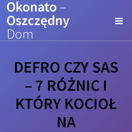
Okonato
–
Przejdź
do
Oszczędny
treści
Dom
DEFRO CZY SAS
– 7 RÓŻNIC I
KTÓRY KOCIOŁ
NA