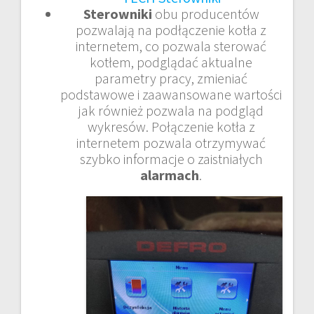
Sterowniki
obu producentów
pozwalają na podłączenie kotła z
internetem, co pozwala sterować
kotłem, podglądać aktualne
parametry pracy, zmieniać
podstawowe i zaawansowane wartości
jak również pozwala na podgląd
wykresów. Połączenie kotła z
internetem pozwala otrzymywać
szybko informacje o zaistniałych
alarmach
.