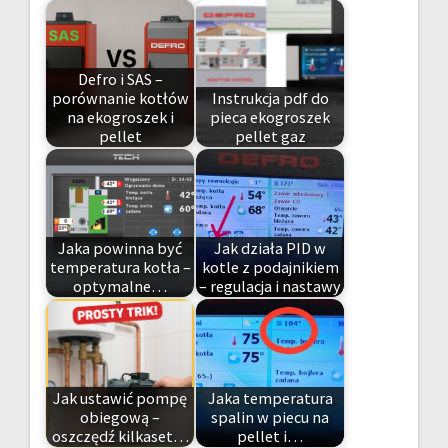
Defro i SAS –
porównanie kotłów
Instrukcja pdf do
na ekogroszek i
pieca ekogroszek
pellet
pellet gaz
Jaka powinna być
Jak działa PID w
temperatura kotła –
kotle z podajnikiem
optymalne…
– regulacja i nastawy
Jak ustawić pompę
Jaka temperatura
obiegową –
spalin w piecu na
oszczędź kilkaset…
pellet i…