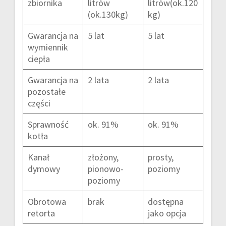
zbiornika
litrów
litrów(ok.120
(ok.130kg)
kg)
Gwarancja na
5 lat
5 lat
wymiennik
ciepła
Gwarancja na
2 lata
2 lata
pozostałe
części
Sprawność
ok. 91%
ok. 91%
kotła
Kanał
złożony,
prosty,
dymowy
pionowo-
poziomy
poziomy
Obrotowa
brak
dostępna
retorta
jako opcja