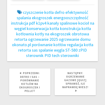
czyszczenie kotła
defro
efektywność
spalania
ekogroszek
energooszczędność
instrukcja pdf
k1pv4
kanały spalinowe
kocioł na
węgiel
konserwacja kotła
konstrukcja kotła
kotłownia
kotły na ekogroszek
obrotowa
retorta
ogrzewanie 2025
ogrzewanie domu
okonato.pl
porównanie kotłów
regulacja kotła
retorta
sas
spalanie węgla
ST-580 zPID
sterownik PID
tech sterowniki
POPRZEDNI
NASTĘPNY
POPRZEDNI:
NASTĘPNY:
WPIS:
WPIS:
OGRZEWANIE
DEFRO I SAS –
GAZOWE [QUIZ]
PORÓWNANIE
SPRAWDŹ, ILE
KOTŁÓW NA
NAPRAWDĘ WIESZ!
EKOGROSZEK I
PELLET