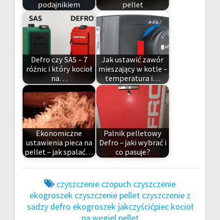
podajnikiem
pellet
Defro czy SAS – 7
Jak ustawić zawór
różnic i który kocioł
mieszający w kotle –
na…
temperatura i…
Ekonomiczne
Palnik pelletowy
ustawienia pieca na
Defro – jaki wybrać i
pellet – jak spalać…
co pasuje?
czyszczenie czopuch
czyszczenie
ekogroszek
czyszczenie pellet
czyszczenie z
sadzy
defro
ekogroszek
jakczyścićpiec
kocioł
na węgiel
pellet