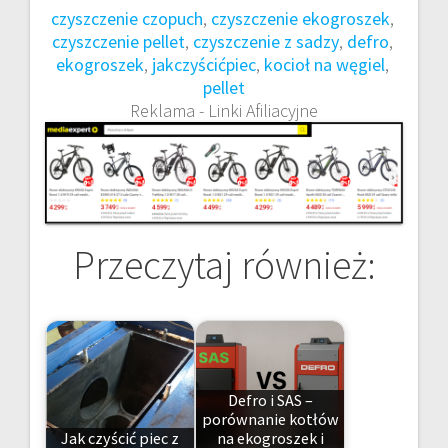
czyszczenie czopuch
, 
czyszczenie ekogroszek
, 
czyszczenie pellet
, 
czyszczenie z sadzy
, 
defro
, 
ekogroszek
, 
jakczyścićpiec
, 
kocioł na węgiel
, 
pellet
Reklama - Linki Afiliacyjne
Przeczytaj również:
Defro i SAS –
porównanie kotłów
Jak czyścić piec z
na ekogroszek i