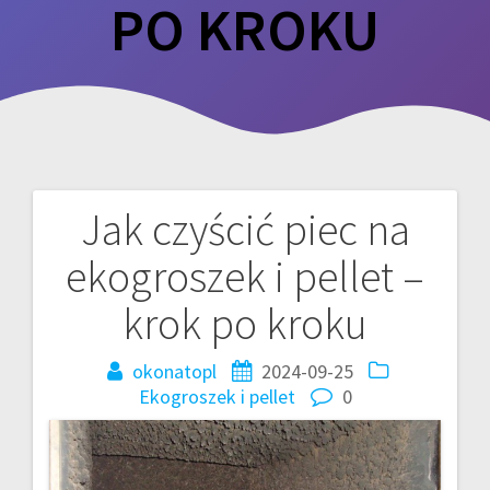
PO KROKU
Jak czyścić piec na
Nawigacja
ekogroszek i pellet –
wpisu
krok po kroku
okonatopl
2024-09-25
Ekogroszek i pellet
0