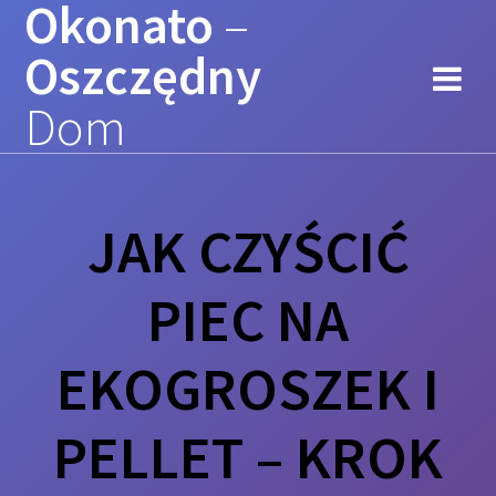
Okonato
–
Przejdź
do
Oszczędny
treści
Dom
JAK CZYŚCIĆ
PIEC NA
EKOGROSZEK I
PELLET – KROK