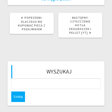
POPRZEDNI
NASTĘPNY
POPRZEDNI:
NASTĘPNY:
WPIS:
WPIS:
CZYSZCZENIE
DLACZEGO NIE
KOTŁA
KUPOWAĆ PIECA Z
EKOGROSZEK I
PODAJNIKIEM
PELLET [YT]
WYSZUKAJ
Szukaj: