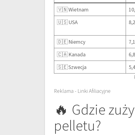
🇻🇳 Wietnam
10
🇺🇸 USA
8,
🇩🇪 Niemcy
7,
🇨🇦 Kanada
6,
🇸🇪 Szwecja
5,
Reklama - Linki Afiliacyjne
🔥 Gdzie zuży
pelletu?