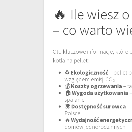
🔥 Ile wiesz 
– co warto wi
Oto kluczowe informacje, które p
kotła na pellet:
♻️
Ekologiczność
– pellet 
względem emisji CO₂
💰
Koszty ogrzewania
– ta
🏠
Wygoda użytkowania
–
spalanie
🌍
Dostępność surowca
– 
Polsce
🔥
Wydajność energetycz
domów jednorodzinnych