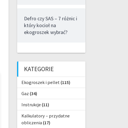
Defro czy SAS – 7 różnic i
który kocioł na
ekogroszek wybrać?
KATEGORIE
Ekogroszek i pellet
(115)
Gaz
(34)
Instrukcje
(11)
Kalkulatory – przydatne
obliczenia
(17)