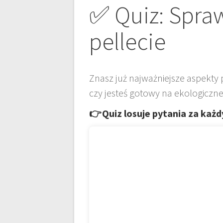
✅ Quiz: Spra
pellecie
Znasz już najważniejsze aspekty p
czy jesteś gotowy na ekologiczn
👉
Quiz losuje pytania za ka