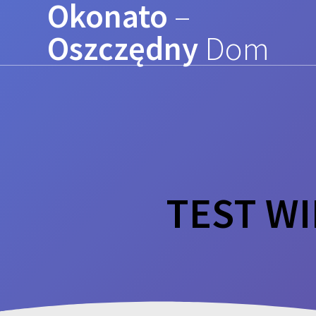
Okonato
–
Przejdź
do
Oszczędny
Dom
treści
TEST WI