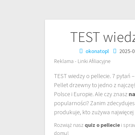
Nawigacja
TEST wiedz
wpisu
okonatopl
2025-0
Reklama - Linki Afiliacyjne
TEST wiedzy o pellecie. 7 pytań 
Pellet drzewny to jedno z najcz
Polsce i Europie. Ale czy znasz
na
popularności? Zanim zdecydujesz s
produkuje, kto zużywa najwięcej 
Rozwiąż nasz
quiz o pellecie
i spra
domu!