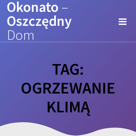
Okonato
–
Przejdź
do
Oszczędny
treści
Dom
TAG:
OGRZEWANIE
KLIMĄ