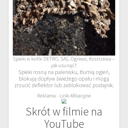
Spieki w kotle DEFRO, SAS, Ogniwo, Kostrzewa –
jak usunąć?
Spieki rosną na palenisku, tłumią ogień,
blokują dopływ świeżego opału i mogą
zrzucić deflektor lub zablokować podajnik.
Reklama - Linki Afiliacyjne
Skrót w filmie na
YouTube