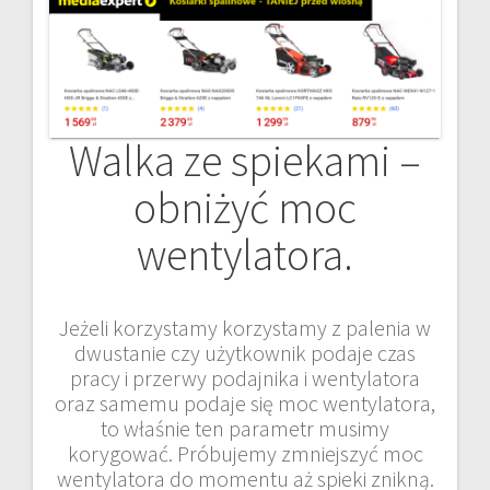
Walka ze spiekami –
obniżyć moc
wentylatora.
Jeżeli korzystamy korzystamy z palenia w
dwustanie czy użytkownik podaje czas
pracy i przerwy podajnika i wentylatora
oraz samemu podaje się moc wentylatora,
to właśnie ten parametr musimy
korygować. Próbujemy zmniejszyć moc
wentylatora do momentu aż spieki znikną.