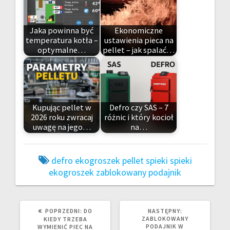
Jaka powinna być
Ekonomiczne
temperatura kotła –
ustawienia pieca na
optymalne…
pellet – jak spalać…
Kupując pellet w
Defro czy SAS – 7
2026 roku zwracaj
różnic i który kocioł
uwagę na jego…
na…
defro
ekogroszek
pellet
spieki
spieki
ekogroszek
zablokowany podajnik
POPRZEDNI
NASTĘPNY
POPRZEDNI:
DO
NASTĘPNY:
WPIS:
WPIS:
ZABLOKOWANY
KIEDY TRZEBA
PODAJNIK W
WYMIENIĆ PIEC NA