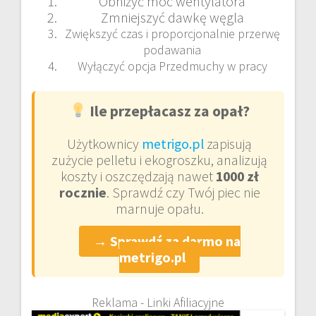
Obniżyć moc wentylatora
Zmniejszyć dawkę węgla
Zwiększyć czas i proporcjonalnie przerwę
podawania
Wyłączyć opcja Przedmuchy w pracy
Ile przepłacasz za opał?
Użytkownicy
metrigo.pl
zapisują
zużycie pelletu i ekogroszku, analizują
koszty i oszczędzają nawet
1000 zł
rocznie
. Sprawdź czy Twój piec nie
marnuje opału.
→ Sprawdź za darmo na
metrigo.pl
Reklama - Linki Afiliacyjne