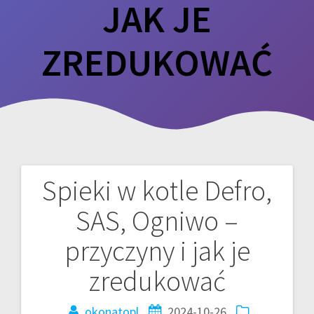
JAK JE
ZREDUKOWAĆ
Spieki w kotle Defro,
Nawigacja
SAS, Ogniwo –
wpisu
przyczyny i jak je
zredukować
okonatopl
2024-10-26