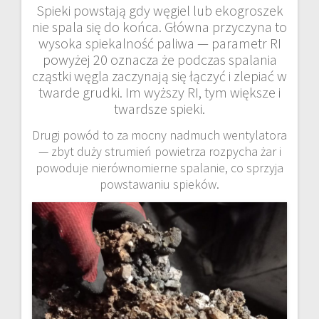
Spieki powstają gdy węgiel lub ekogroszek
nie spala się do końca. Główna przyczyna to
wysoka spiekalność paliwa — parametr RI
powyżej 20 oznacza że podczas spalania
cząstki węgla zaczynają się łączyć i zlepiać w
twarde grudki. Im wyższy RI, tym większe i
twardsze spieki.
Drugi powód to za mocny nadmuch wentylatora
— zbyt duży strumień powietrza rozpycha żar i
powoduje nierównomierne spalanie, co sprzyja
powstawaniu spieków.