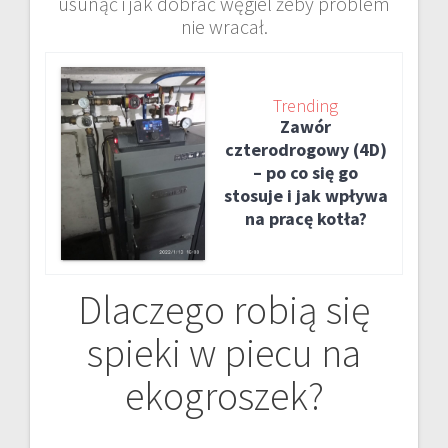
usunąć i jak dobrać węgiel żeby problem
nie wracał.
Trending
Zawór
czterodrogowy (4D)
– po co się go
stosuje i jak wpływa
na pracę kotła?
Dlaczego robią się
spieki w piecu na
ekogroszek?