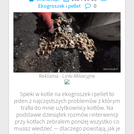
Ekogroszek i pellet
0
Reklama - Linki Afiliacyjne
Spieki w kotle na ekogroszek i pellet to
jeden z najczęstszych problemów z którym
trafia do mnie użytkownicy kotłów. Na
podstawie dziesiątek rozmów i interwencji
przy kotłach zebrałem poniżej wszystko co
musisz wiedzieć — dlaczego powstają, jak je