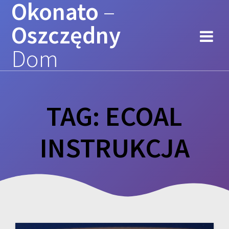
Okonato
–
Przejdź
do
Oszczędny
treści
Dom
TAG:
ECOAL
INSTRUKCJA